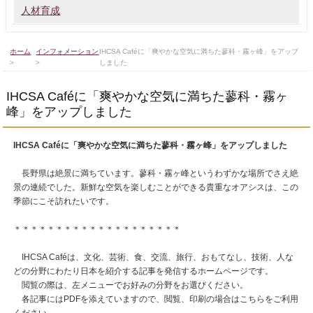
人材育成
ホーム
インフォメーション
IHCSA Caféに「爽やかな空気に満ちた蓼科・霧ヶ峰」をアップ
>
>
しました
IHCSA Caféに「爽やかな空気に満ちた蓼科・霧ヶ
峰」をアップしました
IHCSA Café
に「爽やかな空気に満ちた蓼科・霧ヶ峰」をアップしました
長野県は絶景に満ちています。蓼科・霧ヶ峰というわずかな場所でさえ絶
景の連続でした。新鮮な空気を楽しむことができる貴重なオアシスは、この
季節にこそ訪れたいです。
＊＊＊＊＊＊＊＊＊＊＊＊＊＊＊＊＊＊＊＊
IHCSA Caféは、文化、芸術、食、交流、旅行、おもてなし、技術、人な
どの分野にわたり日本を紹介する記事を発信するホームページです。
閲覧の際は、左メニューでお好みの分野をお選びください。
各記事にはPDFを添えていますので、閲覧、印刷の場合はこちらをご利用