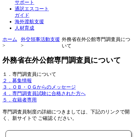
サポート
通訳エスコート
ガイド
海外渡航支援
人材育成
ホーム
外交領事活動支援
外務省在外公館専門調査員につ
>
>
いて
外務省在外公館専門調査員について
１．専門調査員について
２．募集情報
３．ＯＢ・ＯＧからのメッセージ
４．専門調査員試験に合格された方へ
５．在籍者専用
専門調査員制度の詳細につきましては、下記のリンクで開
く、新サイトで ご確認ください。