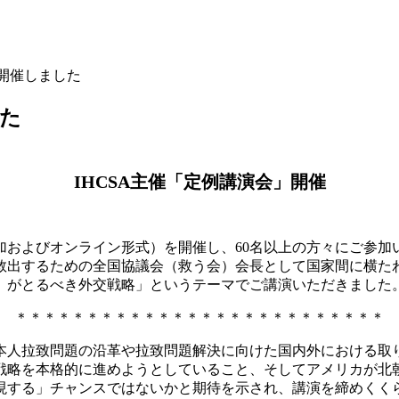
を開催しました
した
IHCSA
主催「定例講演会」開催
参加およびオンライン形式）を開催し、60名以上の方々にご参加
出するための全国協議会（救う会）会長として国家間に横たわ
）がとるべき外交戦略」というテーマでご講演いただきました
＊＊＊＊＊＊＊＊＊＊＊＊＊＊＊＊＊＊＊＊＊＊＊＊＊＊
人拉致問題の沿革や拉致問題解決に向けた国内外における取
戦略を本格的に進めようとしていること、そしてアメリカが北
現する」チャンスではないかと期待を示され、講演を締めくく