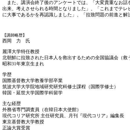
また、講演会終了後のアンケートでは、「大変貴重なお話を
出来、考えさせられる時間となりました」、「これまでテレ
に大事であるかを再認識しました」、「拉致問題の前進と解
【講師略歴】
西岡 力 氏
麗澤大学特任教授
北朝鮮に拉致された日本人を救出するための全国協議会（救
昭和31年東京生まれ
学歴
国際基督教大学教養学部卒業
筑波大学大学院地域研究研究科修士課程（国際学修士）
韓国・延世大学国際学科留学
主な経歴
外務省専門調査員（在韓日本大使館）
現代コリア研究所 主任研究員、月刊『現代コリア』編集長
東京基督教大学教授
正論大賞受賞