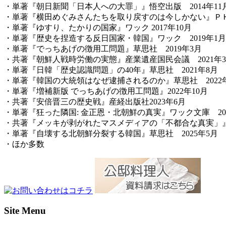
・単著『朝日新聞「日本人への大罪」』悟空出版 2014年11
・単著『横田めぐみさんたちを取り戻すのは今しかない』ＰＨＰ
・単著『ゆすり、たかりの国家』ワック 2017年10月
・単著『歴史を捏造する反日国家・韓国』ワック 2019年1月
・単著『でっちあげの徴用工問題』草思社 2019年3月
・共著『朝鮮人戦時労働の実態』産業遺産国民会議 2021年
・単著『日韓「歴史認識問題」の40年』草思社 2021年8月
・単著『韓国の大統領はなぜ逮捕されるのか』草思社 2022
・単著『増補新版 でっちあげの徴用工問題』2022年10月
・共著『安倍晋三の歴史戦』産経出版社2023年6月
・単著『狂った隣国: 金正恩・北朝鮮の真実』ワック文庫 202
・共著『メッキが剥がれたマスメディアの「不都合な真実」』か
・単著『自壊する北朝鮮分裂する韓国』草思社 2025年5月
・ほか多数
Site Menu