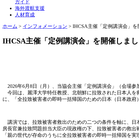
ガイド
海外渡航支援
人材育成
ホーム
>
インフォメーション
>
IHCSA主催「定例講演会」
IHCSA主催「定例講演会」を開催しま
2026年6月8日（月）、当協会主催「定例講演会」（会場
今回は、麗澤大学特任教授、北朝鮮に拉致された日本人を救
に、「全拉致被害者の即時一括帰国のための日本（日本政府
講演では、拉致被害者救出のための二つの条件を軸に、日本
房長官兼拉致問題担当大臣の現政権の下、拉致被害者の救出
「親の世代が存命のうちに全拉致被害者の即時一括帰国を実