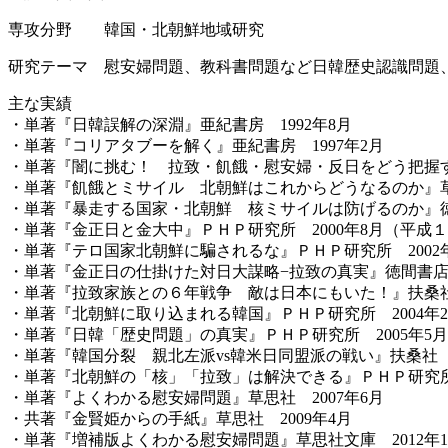
専攻分野 韓国・北朝鮮地域研究
研究テーマ 慰安婦問題、教科書問題など日韓歴史認識問題
主な実績
・単著『日韓誤解の深淵』亜紀書房 1992年8月
・単著『コリアタブーを解く』亜紀書房 1997年2月
・単著『闇に挑む！ 拉致・飢餓・慰安婦・反日をどう把握する
・単著『飢餓とミサイル 北朝鮮はこれからどうなるのか』草思
・単著『暴走する国家・北朝鮮 核ミサイルは防げるのか』徳間
・単著『金正日と金大中』ＰＨＰ研究所 2000年8月（平成
・単著『テロ国家北朝鮮に騙されるな』ＰＨＰ研究所 2002年
・単著『金正日の仕掛けた対日大謀略−拉致の真実』徳間書店 2
・単著『拉致家族との６年戦争 敵は日本にもいた！』扶桑社 
・単著『北朝鮮に取り込まれる韓国』ＰＨＰ研究所 2004年
・単著『日韓「歴史問題」の真実』ＰＨＰ研究所 2005年5月
・単著『韓国分裂 親北左派vs韓米日同盟派の戦い』扶桑社 2
・単著『北朝鮮の「核」「拉致」は解決できる』ＰＨＰ研究所 
・単著『よくわかる慰安婦問題』草思社 2007年6月
・共著『金賢姫からの手紙』草思社 2009年4月
・単著『増補版よくわかる慰安婦問題』草思社文庫 2012年1