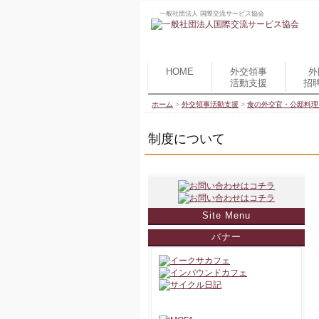
一般社団法人 国際交流サービス協会
HOME
外交領事
外
活動支援
招
ホーム
>
外交領事活動支援
>
食の外交官・公邸料理
制度について
Site Menu
バナー