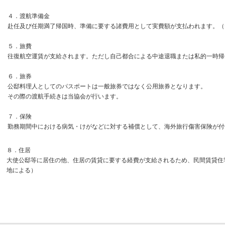
４．渡航準備金
赴任及び任期満了帰国時、準備に要する諸費用として実費額が支払われます。（
５．旅費
往復航空運賃が支給されます。ただし自己都合による中途退職または私的一時帰
６．旅券
公邸料理人としてのパスポートは一般旅券ではなく公用旅券となります。
その際の渡航手続きは当協会が行います。
７．保険
勤務期間中における病気・けがなどに対する補償として、海外旅行傷害保険が付
８．住居
大使公邸等に居住の他、住居の賃貸に要する経費が支給されるため、民間賃貸住
地による）