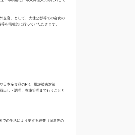
（注：本制度は日本人料理人のみに対して
外交官」として、大使公邸等での会食の
策等を積極的に行っていただきます。
や日本産食品のPR、風評被害対策
、在庫管理まで行うことと
先国での生活により要する経費（派遣先の