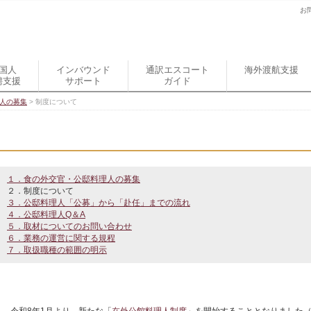
お
国人
インバウンド
通訳エスコート
海外渡航支援
聘支援
サポート
ガイド
人の募集
>
制度について
１．食の外交官・公邸料理人の募集
２．制度について
３．公邸料理人「公募」から「赴任」までの流れ
４．公邸料理人Q＆A
５．取材についてのお問い合わせ
６．業務の運営に関する規程
７．取扱職種の範囲の明示