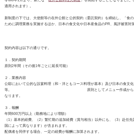
令和8年1月より、新たな「
在外公館料理人制度
」を開始することとなりました
適用されます）。
新制度の下では、大使館等の在外公館と公的契約（委託契約）を締結し、「食の
ために調理業務を実施するほか、日本の食文化や日本産食品のPR、風評被害対
契約内容は以下の通りです。
１．契約期間
原則2年間（その後1年ごとに延長可能）
２．業務内容
公邸において公的な設宴料理（和・洋ともコース料理が基本）及び日本の食文化
等。 原則としてメニュー作成から買出し・調理
なります。
３．報酬
年間600万円以上（勤務地により増額）
（1）基本的経費、（2）繁忙期の追加経費（賞与相当）以外にも、（3）赴任
国によって異なります）が含まれます。
配偶者を同伴する場合、一定の経費が報酬に加算されます。